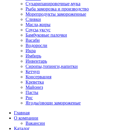
Сухарипанировочные,мука
Рыба заморозка и производство
Морепродукты замороженные
Сливки
Масла,жиры
Соусы,уксус
Бамбуковые палочки
Васаби
Водоросли
Икра
Имбирь
Инвентарь
Сиропы,топинги,напитки
Кетчуп
Консервация
Креветка
Майонез
Пасты
Рис
Ягоды/овощи замороженые
Главная
О компании
Вакансии
Каталог