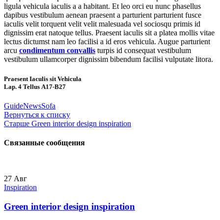
ligula vehicula iaculis a a habitant. Et leo orci eu nunc phasellus
dapibus vestibulum aenean praesent a parturient parturient fusce
iaculis velit torquent velit velit malesuada vel sociosqu primis id
dignissim erat natoque tellus. Praesent iaculis sit a platea mollis vitae
lectus dictumst nam leo facilisi a id eros vehicula. Augue parturient
arcu
condimentum convallis
turpis id consequat vestibulum
vestibulum ullamcorper dignissim bibendum facilisi vulputate litora.
Praesent Iaculis sit Vehicula
Lap. 4 Tellus A17-B27
Guide
News
Sofa
Вернуться к списку
Старше
Green interior design inspiration
Связанные сообщения
27
Авг
Inspiration
Green interior design inspiration