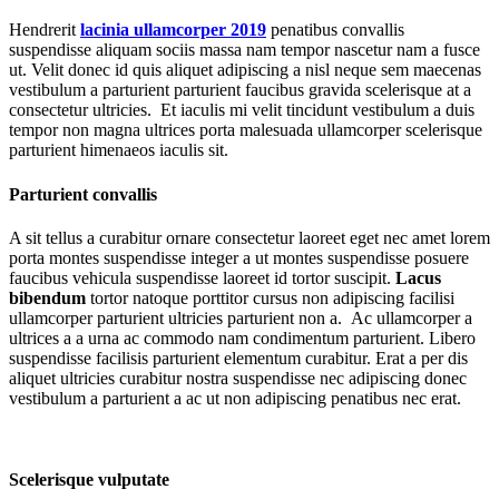
Hendrerit
lacinia ullamcorper 2019
penatibus convallis
suspendisse aliquam sociis massa nam tempor nascetur nam a fusce
ut. Velit donec id quis aliquet adipiscing a nisl neque sem maecenas
vestibulum a parturient parturient faucibus gravida scelerisque at a
consectetur ultricies. Et iaculis mi velit tincidunt vestibulum a duis
tempor non magna ultrices porta malesuada ullamcorper scelerisque
parturient himenaeos iaculis sit.
Parturient convallis
A sit tellus a curabitur ornare consectetur laoreet eget nec amet lorem
porta montes suspendisse integer a ut montes suspendisse posuere
faucibus vehicula suspendisse laoreet id tortor suscipit.
Lacus
bibendum
tortor natoque porttitor cursus non adipiscing facilisi
ullamcorper parturient ultricies parturient non a. Ac ullamcorper a
ultrices a a urna ac commodo nam condimentum parturient. Libero
suspendisse facilisis parturient elementum curabitur. Erat a per dis
aliquet ultricies curabitur nostra suspendisse nec adipiscing donec
vestibulum a parturient a ac ut non adipiscing penatibus nec erat.
Scelerisque vulputate