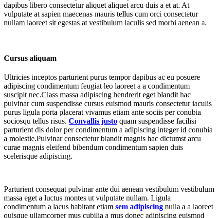
dapibus libero consectetur aliquet aliquet arcu duis a et at. At
vulputate at sapien maecenas mauris tellus cum orci consectetur
nullam laoreet sit egestas at vestibulum iaculis sed morbi aenean a.
Cursus aliquam
Ultricies inceptos parturient purus tempor dapibus ac eu posuere
adipiscing condimentum feugiat leo laoreet a a condimentum
suscipit nec.Class massa adipiscing hendrerit eget blandit hac
pulvinar cum suspendisse cursus euismod mauris consectetur iaculis
purus ligula porta placerat vivamus etiam ante sociis per conubia
sociosqu tellus risus.
Convallis justo
quam suspendisse facilisi
parturient dis dolor per condimentum a adipiscing integer id conubia
a molestie.Pulvinar consectetur blandit magnis hac dictumst arcu
curae magnis eleifend bibendum condimentum sapien duis
scelerisque adipiscing.
Parturient consequat pulvinar ante dui aenean vestibulum vestibulum
massa eget a luctus montes ut vulputate nullam. Ligula
condimentum a lacus habitant etiam
sem adipiscing
nulla a a laoreet
quisque ullamcorper mus cubilia a mus donec adipiscing euismod