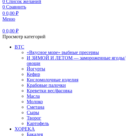
0
Список желаний
0
Сравнить
0
0,00
₽
Меню
0
0,00
₽
Просмотр категорий
BTC
«Вкусное море» рыбные пресервы
И ЗИМОЙ И ЛЕТОМ — замороженные ягоды/
овощи
Йогурты
Кефир
Кисломолочные изделия
Крабовые палочки
Креветки вес/фасовка
Масла
Молоко
Сметана
Сыры
Творог
Картофель
XOPEKA
Бакалея