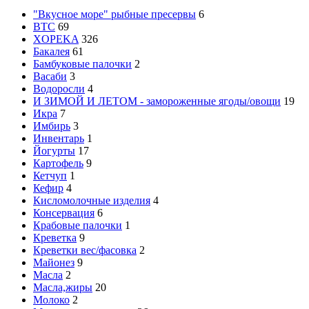
"Вкусное море" рыбные пресервы
6
BTC
69
XOPEKA
326
Бакалея
61
Бамбуковые палочки
2
Васаби
3
Водоросли
4
И ЗИМОЙ И ЛЕТОМ - замороженные ягоды/овощи
19
Икра
7
Имбирь
3
Инвентарь
1
Йогурты
17
Картофель
9
Кетчуп
1
Кефир
4
Кисломолочные изделия
4
Консервация
6
Крабовые палочки
1
Креветка
9
Креветки вес/фасовка
2
Майонез
9
Масла
2
Масла,жиры
20
Молоко
2