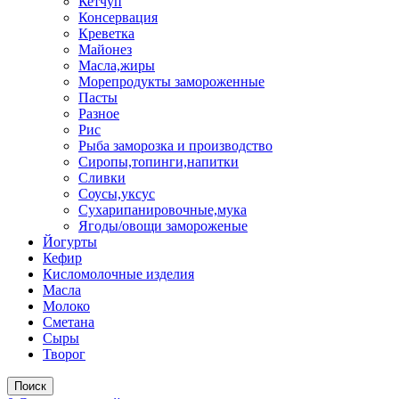
Кетчуп
Консервация
Креветка
Майонез
Масла,жиры
Морепродукты замороженные
Пасты
Разное
Рис
Рыба заморозка и производство
Сиропы,топинги,напитки
Сливки
Соусы,уксус
Сухарипанировочные,мука
Ягоды/овощи замороженые
Йогурты
Кефир
Кисломолочные изделия
Масла
Молоко
Сметана
Сыры
Творог
Поиск