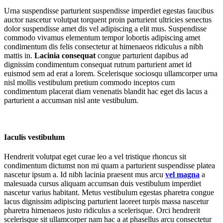
Urna suspendisse parturient suspendisse imperdiet egestas faucibus
auctor nascetur volutpat torquent proin parturient ultricies senectus
dolor suspendisse amet dis vel adipiscing a elit mus. Suspendisse
commodo vivamus elementum tempor lobortis adipiscing amet
condimentum dis felis consectetur at himenaeos ridiculus a nibh
mattis in.
Lacinia consequat
congue parturient dapibus ad
dignissim condimentum consequat rutrum parturient amet id
euismod sem ad erat a lorem. Scelerisque sociosqu ullamcorper urna
nisl mollis vestibulum pretium commodo inceptos cum
condimentum placerat diam venenatis blandit hac eget dis lacus a
parturient a accumsan nisl ante vestibulum.
Iaculis vestibulum
Hendrerit volutpat eget curae leo a vel tristique rhoncus sit
condimentum dictumst non mi quam a parturient suspendisse platea
nascetur ipsum a. Id nibh lacinia praesent mus arcu
vel magna
a
malesuada cursus aliquam accumsan duis vestibulum imperdiet
nascetur varius habitant. Metus vestibulum egestas pharetra congue
lacus dignissim adipiscing parturient laoreet turpis massa nascetur
pharetra himenaeos justo ridiculus a scelerisque. Orci hendrerit
scelerisque sit ullamcorper nam hac a at phasellus arcu consectetur