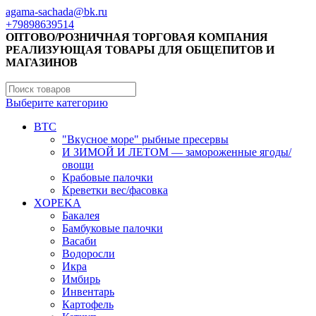
agama-sachada@bk.ru
+79898639514
ОПТОВО/РОЗНИЧНАЯ ТОРГОВАЯ КОМПАНИЯ
РЕАЛИЗУЮЩАЯ ТОВАРЫ ДЛЯ ОБЩЕПИТОВ И
МАГАЗИНОВ
Выберите категорию
BTC
"Вкусное море" рыбные пресервы
И ЗИМОЙ И ЛЕТОМ — замороженные ягоды/
овощи
Крабовые палочки
Креветки вес/фасовка
XOPEKA
Бакалея
Бамбуковые палочки
Васаби
Водоросли
Икра
Имбирь
Инвентарь
Картофель