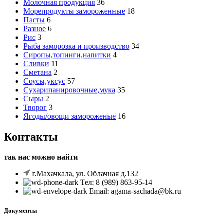
Молочная продукция
36
Морепродукты замороженные
18
Пасты
6
Разное
6
Рис
3
Рыба заморозка и производство
34
Сиропы,топинги,напитки
4
Сливки
11
Сметана
2
Соусы,уксус
57
Сухарипанировочные,мука
35
Сыры
2
Творог
3
Ягоды/овощи замороженые
16
Контакты
так нас можно найти
г.Махачкала, ул. Облачная д.132
Тел: 8 (989) 863-95-14
Email: agama-sachada@bk.ru
Документы