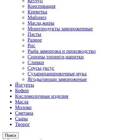
Кетчуп
Консервация
Креветка
Майонез
Масла,жиры
Морепродукты замороженные
Пасты
Разное
Рис
Рыба заморозка и производство
Сиропы,топинги,напитки
Сливки
Соусы,уксус
Сухарипанировочные,мука
Ягоды/овощи замороженые
Йогурты
Кефир
Кисломолочные изделия
Масла
Молоко
Сметана
Сыры
Творог
Поиск