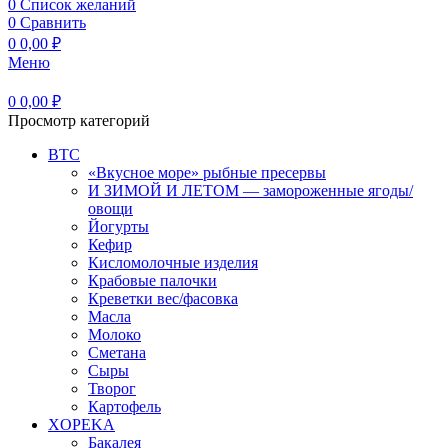
0
Список желаний
0
Сравнить
0
0,00
₽
Меню
0
0,00
₽
Просмотр категорий
BTC
«Вкусное море» рыбные пресервы
И ЗИМОЙ И ЛЕТОМ — замороженные ягоды/
овощи
Йогурты
Кефир
Кисломолочные изделия
Крабовые палочки
Креветки вес/фасовка
Масла
Молоко
Сметана
Сыры
Творог
Картофель
XOPEKA
Бакалея