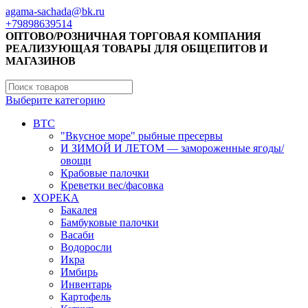
agama-sachada@bk.ru
+79898639514
ОПТОВО/РОЗНИЧНАЯ ТОРГОВАЯ КОМПАНИЯ
РЕАЛИЗУЮЩАЯ ТОВАРЫ ДЛЯ ОБЩЕПИТОВ И
МАГАЗИНОВ
Выберите категорию
BTC
"Вкусное море" рыбные пресервы
И ЗИМОЙ И ЛЕТОМ — замороженные ягоды/
овощи
Крабовые палочки
Креветки вес/фасовка
XOPEKA
Бакалея
Бамбуковые палочки
Васаби
Водоросли
Икра
Имбирь
Инвентарь
Картофель