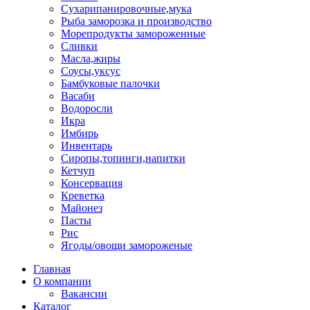
Сухарипанировочные,мука
Рыба заморозка и производство
Морепродукты замороженные
Сливки
Масла,жиры
Соусы,уксус
Бамбуковые палочки
Васаби
Водоросли
Икра
Имбирь
Инвентарь
Сиропы,топинги,напитки
Кетчуп
Консервация
Креветка
Майонез
Пасты
Рис
Ягоды/овощи замороженые
Главная
О компании
Вакансии
Каталог