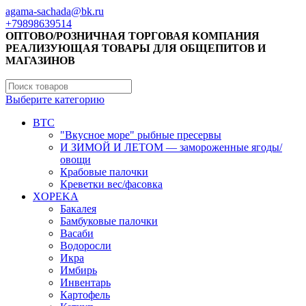
agama-sachada@bk.ru
+79898639514
ОПТОВО/РОЗНИЧНАЯ ТОРГОВАЯ КОМПАНИЯ
РЕАЛИЗУЮЩАЯ ТОВАРЫ ДЛЯ ОБЩЕПИТОВ И
МАГАЗИНОВ
Выберите категорию
BTC
"Вкусное море" рыбные пресервы
И ЗИМОЙ И ЛЕТОМ — замороженные ягоды/
овощи
Крабовые палочки
Креветки вес/фасовка
XOPEKA
Бакалея
Бамбуковые палочки
Васаби
Водоросли
Икра
Имбирь
Инвентарь
Картофель