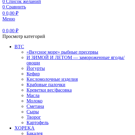
0
Список желаний
0
Сравнить
0
0,00
₽
Меню
0
0,00
₽
Просмотр категорий
BTC
«Вкусное море» рыбные пресервы
И ЗИМОЙ И ЛЕТОМ — замороженные ягоды/
овощи
Йогурты
Кефир
Кисломолочные изделия
Крабовые палочки
Креветки вес/фасовка
Масла
Молоко
Сметана
Сыры
Творог
Картофель
XOPEKA
Бакалея