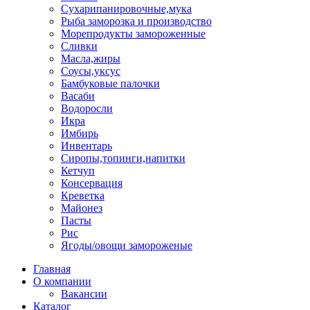
Сухарипанировочные,мука
Рыба заморозка и производство
Морепродукты замороженные
Сливки
Масла,жиры
Соусы,уксус
Бамбуковые палочки
Васаби
Водоросли
Икра
Имбирь
Инвентарь
Сиропы,топинги,напитки
Кетчуп
Консервация
Креветка
Майонез
Пасты
Рис
Ягоды/овощи замороженые
Главная
О компании
Вакансии
Каталог