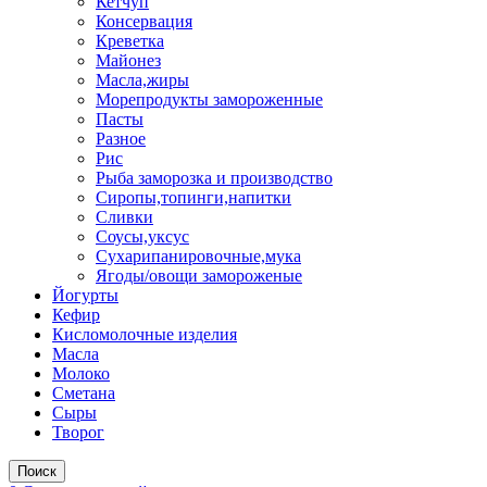
Кетчуп
Консервация
Креветка
Майонез
Масла,жиры
Морепродукты замороженные
Пасты
Разное
Рис
Рыба заморозка и производство
Сиропы,топинги,напитки
Сливки
Соусы,уксус
Сухарипанировочные,мука
Ягоды/овощи замороженые
Йогурты
Кефир
Кисломолочные изделия
Масла
Молоко
Сметана
Сыры
Творог
Поиск