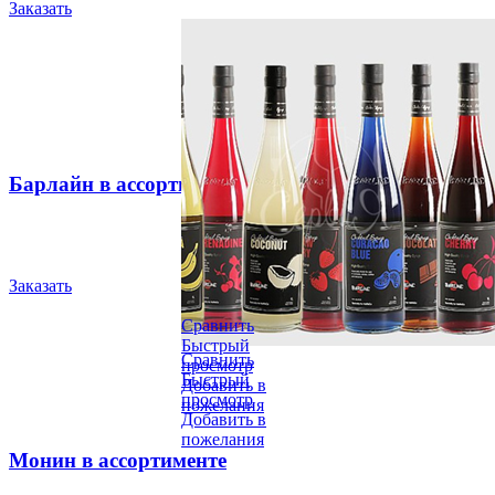
Заказать
Барлайн в ассортименте
Заказать
Сравнить
Быстрый
Сравнить
просмотр
Быстрый
Добавить в
просмотр
пожелания
Добавить в
пожелания
Монин в ассортименте