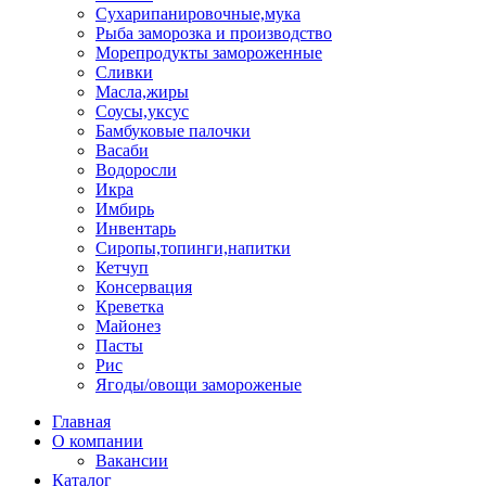
Сухарипанировочные,мука
Рыба заморозка и производство
Морепродукты замороженные
Сливки
Масла,жиры
Соусы,уксус
Бамбуковые палочки
Васаби
Водоросли
Икра
Имбирь
Инвентарь
Сиропы,топинги,напитки
Кетчуп
Консервация
Креветка
Майонез
Пасты
Рис
Ягоды/овощи замороженые
Главная
О компании
Вакансии
Каталог