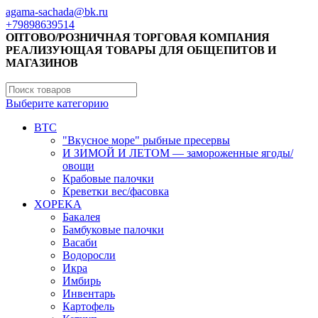
agama-sachada@bk.ru
+79898639514
ОПТОВО/РОЗНИЧНАЯ ТОРГОВАЯ КОМПАНИЯ
РЕАЛИЗУЮЩАЯ ТОВАРЫ ДЛЯ ОБЩЕПИТОВ И
МАГАЗИНОВ
Выберите категорию
BTC
"Вкусное море" рыбные пресервы
И ЗИМОЙ И ЛЕТОМ — замороженные ягоды/
овощи
Крабовые палочки
Креветки вес/фасовка
XOPEKA
Бакалея
Бамбуковые палочки
Васаби
Водоросли
Икра
Имбирь
Инвентарь
Картофель