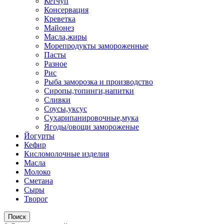
Кетчуп
Консервация
Креветка
Майонез
Масла,жиры
Морепродукты замороженные
Пасты
Разное
Рис
Рыба заморозка и производство
Сиропы,топинги,напитки
Сливки
Соусы,уксус
Сухарипанировочные,мука
Ягоды/овощи замороженые
Йогурты
Кефир
Кисломолочные изделия
Масла
Молоко
Сметана
Сыры
Творог
Поиск