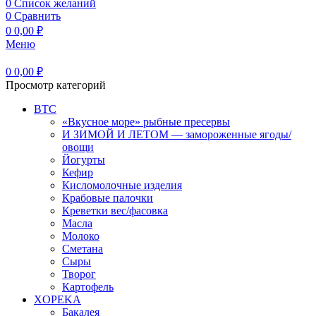
0
Список желаний
0
Сравнить
0
0,00
₽
Меню
0
0,00
₽
Просмотр категорий
BTC
«Вкусное море» рыбные пресервы
И ЗИМОЙ И ЛЕТОМ — замороженные ягоды/
овощи
Йогурты
Кефир
Кисломолочные изделия
Крабовые палочки
Креветки вес/фасовка
Масла
Молоко
Сметана
Сыры
Творог
Картофель
XOPEKA
Бакалея