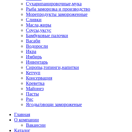
Сухарипанировочные,мука
Рыба заморозка и производство
Морепродукты замороженные
Сливки
Масла,жиры
Соусы,уксус
Бамбуковые палочки
Васаби
Водоросли
Икра
Имбирь
Инвентарь
Сиропы,топинги,напитки
Кетчуп
Консервация
Креветка
Майонез
Пасты
Рис
Ягоды/овощи замороженые
Главная
О компании
Вакансии
Каталог