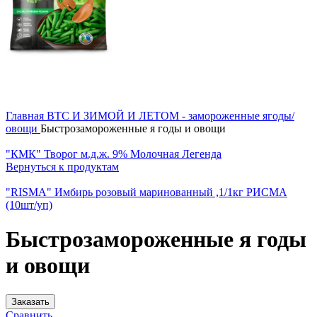
Главная
BTC
И ЗИМОЙ И ЛЕТОМ - замороженные ягоды/
овощи
Быстрозамороженные я годы и овощи
"КМК" Творог м.д.ж. 9% Молочная Легенда
Вернуться к продуктам
"RISMA" Имбирь розовый маринованный ,1/1кг РИСМА
(10шт/уп)
Быстрозамороженные я годы
и овощи
Заказать
Сравнить