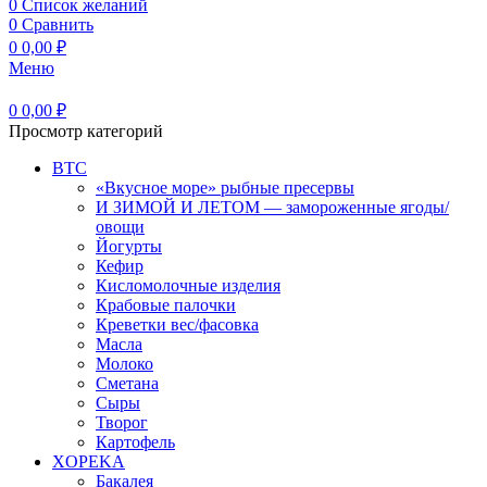
0
Список желаний
0
Сравнить
0
0,00
₽
Меню
0
0,00
₽
Просмотр категорий
BTC
«Вкусное море» рыбные пресервы
И ЗИМОЙ И ЛЕТОМ — замороженные ягоды/
овощи
Йогурты
Кефир
Кисломолочные изделия
Крабовые палочки
Креветки вес/фасовка
Масла
Молоко
Сметана
Сыры
Творог
Картофель
XOPEKA
Бакалея