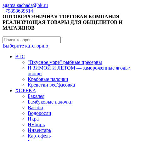
agama-sachada@bk.ru
+79898639514
ОПТОВО/РОЗНИЧНАЯ ТОРГОВАЯ КОМПАНИЯ
РЕАЛИЗУЮЩАЯ ТОВАРЫ ДЛЯ ОБЩЕПИТОВ И
МАГАЗИНОВ
Выберите категорию
BTC
"Вкусное море" рыбные пресервы
И ЗИМОЙ И ЛЕТОМ — замороженные ягоды/
овощи
Крабовые палочки
Креветки вес/фасовка
XOPEKA
Бакалея
Бамбуковые палочки
Васаби
Водоросли
Икра
Имбирь
Инвентарь
Картофель