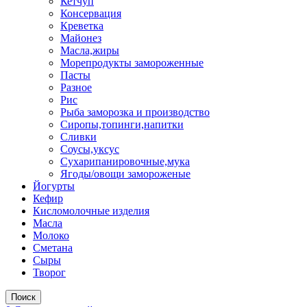
Кетчуп
Консервация
Креветка
Майонез
Масла,жиры
Морепродукты замороженные
Пасты
Разное
Рис
Рыба заморозка и производство
Сиропы,топинги,напитки
Сливки
Соусы,уксус
Сухарипанировочные,мука
Ягоды/овощи замороженые
Йогурты
Кефир
Кисломолочные изделия
Масла
Молоко
Сметана
Сыры
Творог
Поиск