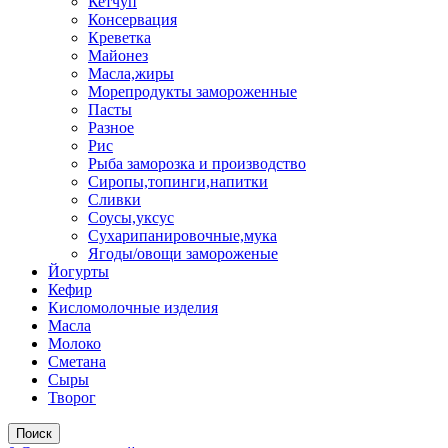
Кетчуп
Консервация
Креветка
Майонез
Масла,жиры
Морепродукты замороженные
Пасты
Разное
Рис
Рыба заморозка и производство
Сиропы,топинги,напитки
Сливки
Соусы,уксус
Сухарипанировочные,мука
Ягоды/овощи замороженые
Йогурты
Кефир
Кисломолочные изделия
Масла
Молоко
Сметана
Сыры
Творог
Поиск