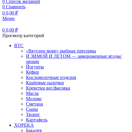
0
Список желаний
0
Сравнить
0
0,00
₽
Меню
0
0,00
₽
Просмотр категорий
BTC
«Вкусное море» рыбные пресервы
И ЗИМОЙ И ЛЕТОМ — замороженные ягоды/
овощи
Йогурты
Кефир
Кисломолочные изделия
Крабовые палочки
Креветки вес/фасовка
Масла
Молоко
Сметана
Сыры
Творог
Картофель
XOPEKA
Бакалея