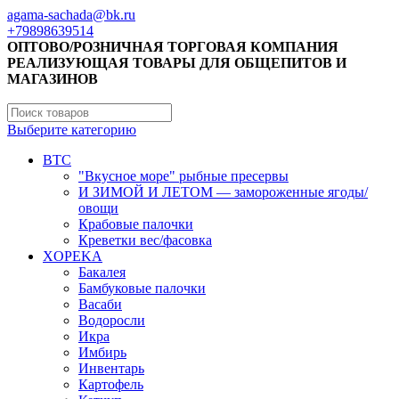
agama-sachada@bk.ru
+79898639514
ОПТОВО/РОЗНИЧНАЯ ТОРГОВАЯ КОМПАНИЯ
РЕАЛИЗУЮЩАЯ ТОВАРЫ ДЛЯ ОБЩЕПИТОВ И
МАГАЗИНОВ
Выберите категорию
BTC
"Вкусное море" рыбные пресервы
И ЗИМОЙ И ЛЕТОМ — замороженные ягоды/
овощи
Крабовые палочки
Креветки вес/фасовка
XOPEKA
Бакалея
Бамбуковые палочки
Васаби
Водоросли
Икра
Имбирь
Инвентарь
Картофель