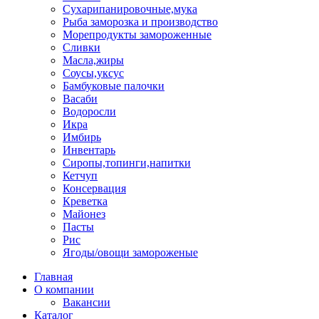
Сухарипанировочные,мука
Рыба заморозка и производство
Морепродукты замороженные
Сливки
Масла,жиры
Соусы,уксус
Бамбуковые палочки
Васаби
Водоросли
Икра
Имбирь
Инвентарь
Сиропы,топинги,напитки
Кетчуп
Консервация
Креветка
Майонез
Пасты
Рис
Ягоды/овощи замороженые
Главная
О компании
Вакансии
Каталог