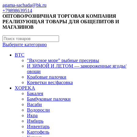
agama-sachada@bk.ru
+79898639514
ОПТОВО/РОЗНИЧНАЯ ТОРГОВАЯ КОМПАНИЯ
РЕАЛИЗУЮЩАЯ ТОВАРЫ ДЛЯ ОБЩЕПИТОВ И
МАГАЗИНОВ
Выберите категорию
BTC
"Вкусное море" рыбные пресервы
И ЗИМОЙ И ЛЕТОМ — замороженные ягоды/
овощи
Крабовые палочки
Креветки вес/фасовка
XOPEKA
Бакалея
Бамбуковые палочки
Васаби
Водоросли
Икра
Имбирь
Инвентарь
Картофель