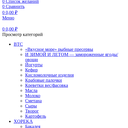
0
Список желаний
0
Сравнить
0
0,00
₽
Меню
0
0,00
₽
Просмотр категорий
BTC
«Вкусное море» рыбные пресервы
И ЗИМОЙ И ЛЕТОМ — замороженные ягоды/
овощи
Йогурты
Кефир
Кисломолочные изделия
Крабовые палочки
Креветки вес/фасовка
Масла
Молоко
Сметана
Сыры
Творог
Картофель
XOPEKA
Бакалея