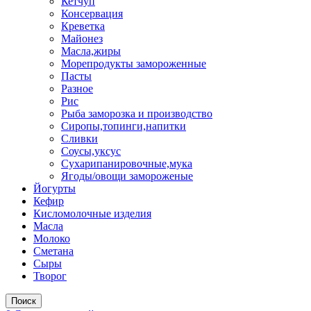
Кетчуп
Консервация
Креветка
Майонез
Масла,жиры
Морепродукты замороженные
Пасты
Разное
Рис
Рыба заморозка и производство
Сиропы,топинги,напитки
Сливки
Соусы,уксус
Сухарипанировочные,мука
Ягоды/овощи замороженые
Йогурты
Кефир
Кисломолочные изделия
Масла
Молоко
Сметана
Сыры
Творог
Поиск