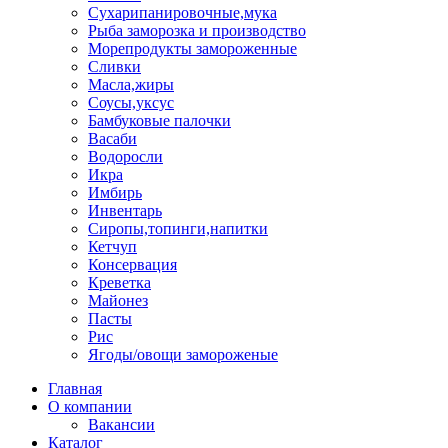
Сухарипанировочные,мука
Рыба заморозка и производство
Морепродукты замороженные
Сливки
Масла,жиры
Соусы,уксус
Бамбуковые палочки
Васаби
Водоросли
Икра
Имбирь
Инвентарь
Сиропы,топинги,напитки
Кетчуп
Консервация
Креветка
Майонез
Пасты
Рис
Ягоды/овощи замороженые
Главная
О компании
Вакансии
Каталог