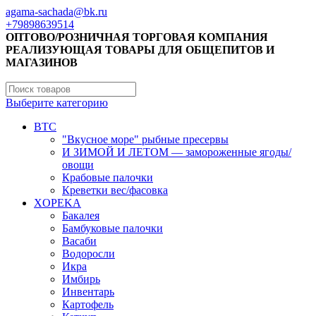
agama-sachada@bk.ru
+79898639514
ОПТОВО/РОЗНИЧНАЯ ТОРГОВАЯ КОМПАНИЯ
РЕАЛИЗУЮЩАЯ ТОВАРЫ ДЛЯ ОБЩЕПИТОВ И
МАГАЗИНОВ
Выберите категорию
BTC
"Вкусное море" рыбные пресервы
И ЗИМОЙ И ЛЕТОМ — замороженные ягоды/
овощи
Крабовые палочки
Креветки вес/фасовка
XOPEKA
Бакалея
Бамбуковые палочки
Васаби
Водоросли
Икра
Имбирь
Инвентарь
Картофель