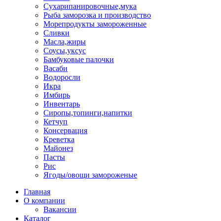
Сухарипанировочные,мука
Рыба заморозка и производство
Морепродукты замороженные
Сливки
Масла,жиры
Соусы,уксус
Бамбуковые палочки
Васаби
Водоросли
Икра
Имбирь
Инвентарь
Сиропы,топинги,напитки
Кетчуп
Консервация
Креветка
Майонез
Пасты
Рис
Ягоды/овощи замороженые
Главная
О компании
Вакансии
Каталог