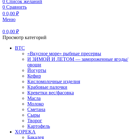
0
Список желаний
0
Сравнить
0
0,00
₽
Меню
0
0,00
₽
Просмотр категорий
BTC
«Вкусное море» рыбные пресервы
И ЗИМОЙ И ЛЕТОМ — замороженные ягоды/
овощи
Йогурты
Кефир
Кисломолочные изделия
Крабовые палочки
Креветки вес/фасовка
Масла
Молоко
Сметана
Сыры
Творог
Картофель
XOPEKA
Бакалея