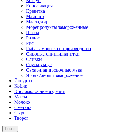
Кетчуп
Консервация
Креветка
Майонез
Масла,жиры
Морепродукты замороженные
Пасты
Разное
Рис
Рыба заморозка и производство
Сиропы,топинги,напитки
Сливки
Соусы,уксус
Сухарипанировочные,мука
Ягоды/овощи замороженые
Йогурты
Кефир
Кисломолочные изделия
Масла
Молоко
Сметана
Сыры
Творог
Поиск