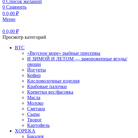
0
Список желаний
0
Сравнить
0
0,00
₽
Меню
0
0,00
₽
Просмотр категорий
BTC
«Вкусное море» рыбные пресервы
И ЗИМОЙ И ЛЕТОМ — замороженные ягоды/
овощи
Йогурты
Кефир
Кисломолочные изделия
Крабовые палочки
Креветки вес/фасовка
Масла
Молоко
Сметана
Сыры
Творог
Картофель
XOPEKA
Бакалея