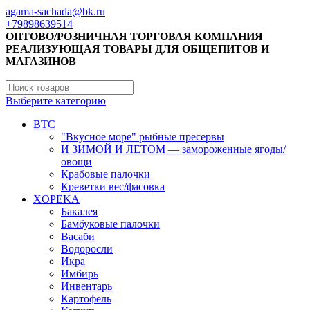
agama-sachada@bk.ru
+79898639514
ОПТОВО/РОЗНИЧНАЯ ТОРГОВАЯ КОМПАНИЯ
РЕАЛИЗУЮЩАЯ ТОВАРЫ ДЛЯ ОБЩЕПИТОВ И
МАГАЗИНОВ
Выберите категорию
BTC
"Вкусное море" рыбные пресервы
И ЗИМОЙ И ЛЕТОМ — замороженные ягоды/
овощи
Крабовые палочки
Креветки вес/фасовка
XOPEKA
Бакалея
Бамбуковые палочки
Васаби
Водоросли
Икра
Имбирь
Инвентарь
Картофель