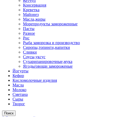
Кетчуп
Консервация
Креветка
Майонез
Масла,жиры
Морепродукты замороженные
Пасты
Разное
Рис
Рыба заморозка и производство
Сиропы,топинги,напитки
Сливки
Соусы,уксус
Сухарипанировочные,мука
Ягоды/овощи замороженые
Йогурты
Кефир
Кисломолочные изделия
Масла
Молоко
Сметана
Сыры
Творог
Поиск