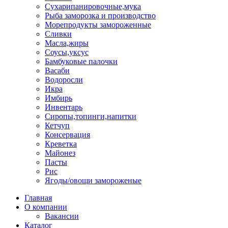
Сухарипанировочные,мука
Рыба заморозка и производство
Морепродукты замороженные
Сливки
Масла,жиры
Соусы,уксус
Бамбуковые палочки
Васаби
Водоросли
Икра
Имбирь
Инвентарь
Сиропы,топинги,напитки
Кетчуп
Консервация
Креветка
Майонез
Пасты
Рис
Ягоды/овощи замороженые
Главная
О компании
Вакансии
Каталог