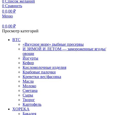
0
Список желаний
0
Сравнить
0
0,00
₽
Меню
0
0,00
₽
Просмотр категорий
BTC
«Вкусное море» рыбные пресервы
И ЗИМОЙ И ЛЕТОМ — замороженные ягоды/
овощи
Йогурты
Кефир
Кисломолочные изделия
Крабовые палочки
Креветки вес/фасовка
Масла
Молоко
Сметана
Сыры
Творог
Картофель
XOPEKA
Бакалея