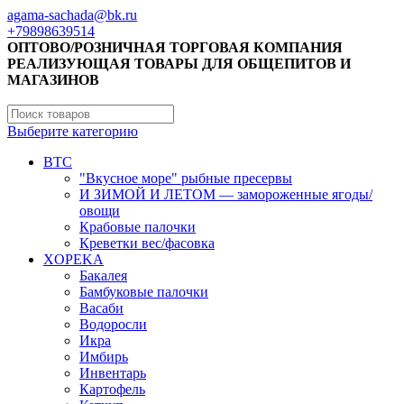
agama-sachada@bk.ru
+79898639514
ОПТОВО/РОЗНИЧНАЯ ТОРГОВАЯ КОМПАНИЯ
РЕАЛИЗУЮЩАЯ ТОВАРЫ ДЛЯ ОБЩЕПИТОВ И
МАГАЗИНОВ
Выберите категорию
BTC
"Вкусное море" рыбные пресервы
И ЗИМОЙ И ЛЕТОМ — замороженные ягоды/
овощи
Крабовые палочки
Креветки вес/фасовка
XOPEKA
Бакалея
Бамбуковые палочки
Васаби
Водоросли
Икра
Имбирь
Инвентарь
Картофель