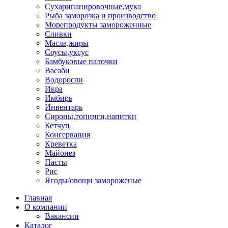
Сухарипанировочные,мука
Рыба заморозка и производство
Морепродукты замороженные
Сливки
Масла,жиры
Соусы,уксус
Бамбуковые палочки
Васаби
Водоросли
Икра
Имбирь
Инвентарь
Сиропы,топинги,напитки
Кетчуп
Консервация
Креветка
Майонез
Пасты
Рис
Ягоды/овощи замороженые
Главная
О компании
Вакансии
Каталог