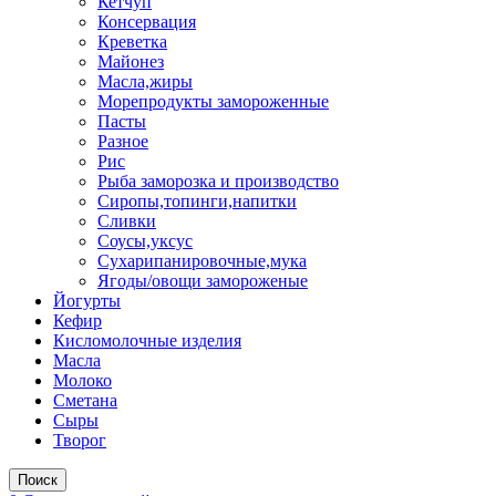
Кетчуп
Консервация
Креветка
Майонез
Масла,жиры
Морепродукты замороженные
Пасты
Разное
Рис
Рыба заморозка и производство
Сиропы,топинги,напитки
Сливки
Соусы,уксус
Сухарипанировочные,мука
Ягоды/овощи замороженые
Йогурты
Кефир
Кисломолочные изделия
Масла
Молоко
Сметана
Сыры
Творог
Поиск