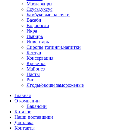
Масла,жиры
Соусы,уксус
Бамбуковые палочки
Васаби
Водоросли
Икра
Имбирь
Инвентарь
Сиропы,топинги,напитки
Кетчуп
Консервация
Креветка
Майонез
Пасты
Рис
Ягоды/овощи замороженые
Главная
О компании
Вакансии
Каталог
Наши поставщики
Доставка
Контакты