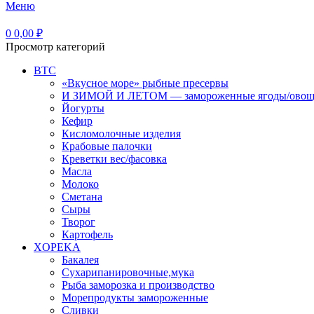
Меню
0
0,00
₽
Просмотр категорий
BTC
«Вкусное море» рыбные пресервы
И ЗИМОЙ И ЛЕТОМ — замороженные ягоды/ово
Йогурты
Кефир
Кисломолочные изделия
Крабовые палочки
Креветки вес/фасовка
Масла
Молоко
Сметана
Сыры
Творог
Картофель
XOPEKA
Бакалея
Сухарипанировочные,мука
Рыба заморозка и производство
Морепродукты замороженные
Сливки