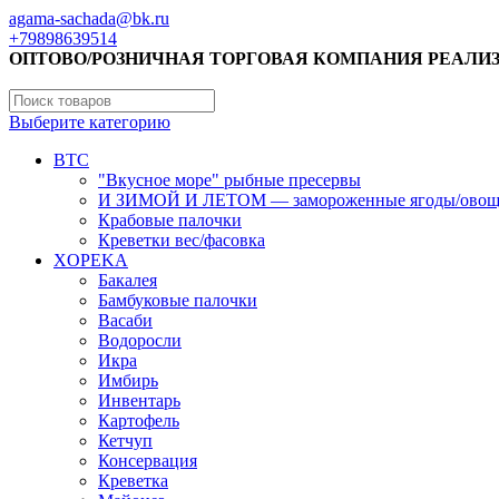
agama-sachada@bk.ru
+79898639514
ОПТОВО/РОЗНИЧНАЯ ТОРГОВАЯ КОМПАНИЯ РЕАЛИ
Выберите категорию
BTC
"Вкусное море" рыбные пресервы
И ЗИМОЙ И ЛЕТОМ — замороженные ягоды/ово
Крабовые палочки
Креветки вес/фасовка
XOPEKA
Бакалея
Бамбуковые палочки
Васаби
Водоросли
Икра
Имбирь
Инвентарь
Картофель
Кетчуп
Консервация
Креветка