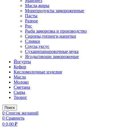
Майонез
Масла,жиры
Морепродукты замороженные
Пасты
Разное
Рис
Рыба заморозка и производство
Сиропы,топинги,напитки
Сливки
Соусы,уксус
Сухарипанировочные,мука
Ягоды/овощи замороженые
Йогурты
Кефир
Кисломолочные изделия
Масла
Молоко
Сметана
Сыры
Творог
Поиск
0
Список желаний
0
Сравнить
0
0,00
₽