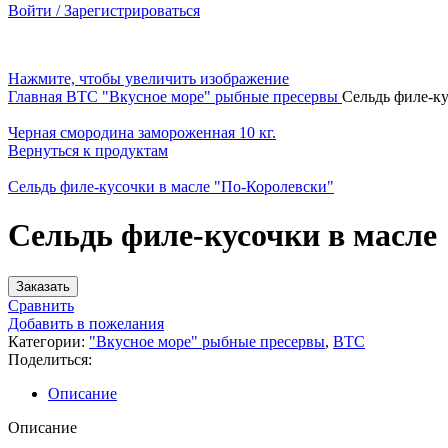
Войти / Зарегистрироваться
Нажмите, чтобы увеличить изображение
Главная
BTC
"Вкусное море" рыбные пресервы
Сельдь филе-ку
Черная смородина замороженная 10 кг.
Вернуться к продуктам
Сельдь филе-кусочки в масле "По-Королевски"
Сельдь филе-кусочки в масле
Заказать
Сравнить
Добавить в пожелания
Категории:
"Вкусное море" рыбные пресервы
,
BTC
Поделиться:
Описание
Описание